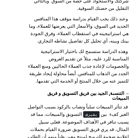
شركتك والاستحواذ على حصة من السوق وبالتالي
التقليل من حصتك السوقية.
وعند ذلك يجب القيام بدراسة موقف هذا المنافس
الجديد في السوق، والأسعار التي يعرضها للعملاء، وما
هي استراتيجيته في استقطاب العملاء، وفرق الجودة
بينك وبينه، أي تحليل كل تفاصيل نشاطه التجاري.
وهذه الدراسة ستسمح لك باختيار الاستراتيجية
المناسبة للرد عليه، مثلاً عن تقديم العروض
والخصومات لإعادة جذب العملاء الحاليين ومنع العملاء
الجدد من الذهاب للمنافس. أيضاً محاولة إيجاد طريقة
للتميز عنه من خلال المنتج أو الخدمة التي تقدمها.
–
التنسيق الجيد بين فريق التسويق و فريق
المبيعات
قد تتأثر المبيعات سلباً وتصاب بالركود بسبب التواصل
الغير كفء بين
التسويق والمبيعات، مما قد
فريقي
يسبب تنافر في الأهداف الموضوعة. فعلى سبيل
المثال، قد يري فريق التسويق ضرورة القيام
بحملات
إعلانية
ضخمة للترويج لمنتج معين ظناً منهم أن الطلب