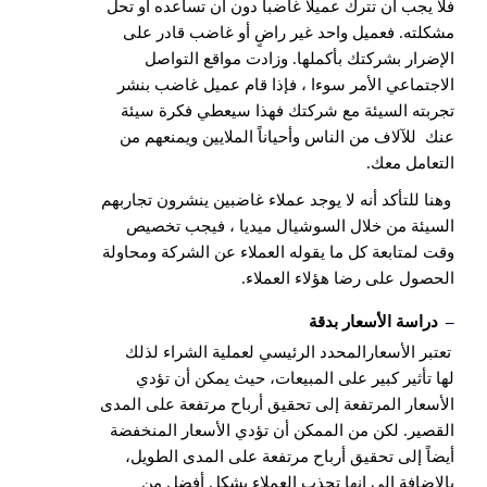
فلا يجب أن تترك عميلاً غاضباً دون أن تساعده أو تحل
مشكلته. فعميل واحد غير راضٍ أو غاضب قادر على
الإضرار بشركتك بأكملها. وزادت مواقع التواصل
الاجتماعي الأمر سوءا ، فإذا قام عميل غاضب بنشر
تجربته السيئة مع شركتك فهذا سيعطي فكرة سيئة
عنك للآلاف من الناس وأحياناً الملايين ويمنعهم من
التعامل معك.
وهنا للتأكد أنه لا يوجد عملاء غاضبين ينشرون تجاربهم
السيئة من خلال السوشيال ميديا ، فيجب تخصيص
وقت لمتابعة كل ما يقوله العملاء عن الشركة ومحاولة
الحصول على رضا هؤلاء العملاء.
–
دراسة الأسعار بدقة
تعتبر الأسعارالمحدد الرئيسي لعملية الشراء لذلك
لها تأثير كبير على المبيعات، حيث يمكن أن تؤدي
الأسعار المرتفعة إلى تحقيق أرباح مرتفعة على المدى
القصير. لكن من الممكن أن تؤدي الأسعار المنخفضة
أيضاً إلى تحقيق أرباح مرتفعة على المدى الطويل،
بالإضافة إلى إنها تجذب العملاء بشكل أفضل من