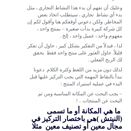
وعليك أن تفهم أن بدء هذا النشاط التجاري ، مثل
بدء أي نشاط تجاري ، سيتطلب اتخاذ بعض
المخاطر. ولكن دعوني أوقفكم هنا وأقول لكم إن
كل شركة كبيرة بدأت صغيرة – بمنتج واحد ،
مفهوم واحد ، عميل واحد ، إلخ .
لذا ، فبدلاً من التفكير بشكل كبير ، حاول أن تفكر
قليلاً. حاول العثور على منتج واحد فقط يحقق
لك الربح الفعلي .
لذلك دون مزيد من اللغط وكثرة الكلام دعونا
نبدأ بالنقاط المهمة التي يجب التركيز عليها قبل
البدء في عملية استيراد المنتج :
– يجب البحث عن المكانة المناسبة ومن ثم
البحث عن المنتجات
.. !
ما هي المكانة أو ما تسمى
(النيتش )هي باختصار التركيز في
مجال معين أو تصنيف معين مثلا