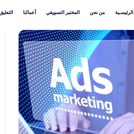
الرئيسـية
من نحن
المختبر التسويقي
أعمالنا
التعليق