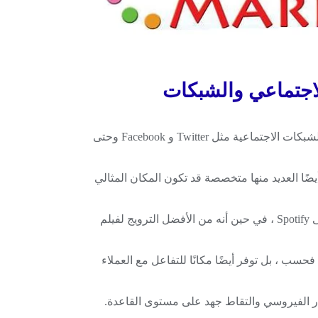
لاجتماعي والشبكات
لقد أصبح من المهم بشكل متزايد التواجد على مواقع الشبكات الاجتماعية مثل Twitter و Facebook وحتى
يضًا العديد منها متخصصة قد تكون المكان المثالي
على سبيل المثال ، قد يُنشئ موسيقي ملفًا شخصيًا على Spotify ، في حين أنه من الأفضل الترويج لفيلم
فحسب ، بل توفر أيضًا مكانًا للتفاعل مع العملاء
ار الفيروسي والتقاط جهد على مستوى القاعدة.