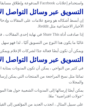
واستخدام إعلانات Facebook المدفوعة وإطلاق مسابقات على Instagram.
التسويق عبر وسائل التواصل ال
إن أبسط أشكاله هو وضع علامات على المقالات وإدخالا
الأخبار الاجتماعية مثل Reddit.
إذا صادفت أداة Share This في نهاية إحدى المقالات ، فقد رأيت هذا الشكل من التسويق قيد التنفيذ.
غالبًا ما يكون هذا النوع من التسويق آليًا ، لذا فهو سهل ا
ويمكن أن تكون أيضًا فعالة جدًا لشركات الإعلام ويمكن
التسويق عبر وسائل التواصل ال
في كثير من النواحي ، يمكن أن تكون المدونات بمثابة امت
تمامًا مثل نسخ المراجعة من المنتجات التي يمكن إرسال
والمجلات
يمكن أيضًا إرسالها إلى المدونات الشعبية حول هذا الم
“جولات افتراضية” معًا.
على سبيل المثال ، انجذب العديد من المؤلفين إلى القي