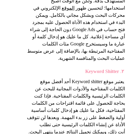
المستهدف بدقة. ولكن مع الوقت أصبح
استخدامها؛ لتحسين ظهور
الموقع
الإلكتروني في
محركات البحث وبشكل مجاني بالكامل. ويمكن
البدء في استخدام هذه الأداة الحصول عليه بمجرد
فتح حساب في Google Ads دون الحاجة إلى شراء
أي مساحة إعلانية. كل ما عليك هو إدخال كلمة أو
عبارة ما وسيستخرج Google مئات الكلمات
المفتاحية المرتبطة بها، بالإضافة إلى عرض متوسط
عمليات البحث والمنافسة الشهرية.
Keyword Shitter
.
٢
يعتبر موقع Keyword shitter أحد أفضل موقع
الكلمات المفتاحية والأدوات المجانية للبحث عن
الكلمات الرئيسية والكلمات المفتاحية. فإذا كنت
بحاجة للحصول على قائمة اقتراحات من الكلمات
المفتاحية، فكل ما عليك هو إدخال كلمات أساسية
أولية والضغط على زر بدء المهمة. وبعدها لن تتوقف
الأداة عن إنشاء الكلمات الرئيسية حتى تطلب
أنت ذلك، ويمكنك تحميل النتائج عندما ينتهي البحث.