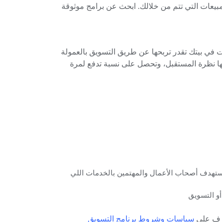
عات التي تتم من خلالك. ابحث عن برامج موثوقة
ؤسسة نظرة المستقبل عمولة لك 20% وأنت في بيتك تقدر تربحها عن طريق التسويق بالعمولة
ها نظرة المستقبل، وتحصل على نسبة تدفع لمرة
Upw وFiverو خمسات تقدر تستهدف أصحاب الأعمال والمهتمين بالخدمات اللي
أو التسويق
عرف على
سياسات
وشروط
برنامج
التسويق