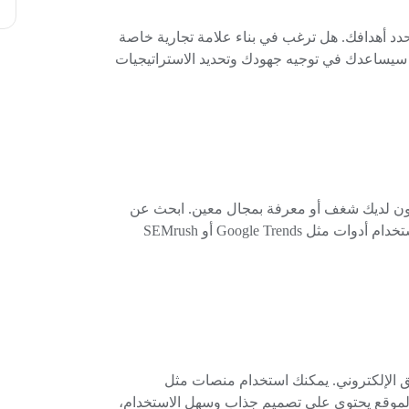
دد أهدافك. هل ترغب في بناء علامة تجارية خاصة
 سيساعدك في توجيه جهودك وتحديد الاستراتيجيات
ون لديك شغف أو معرفة بمجال معين. ابحث عن
مجالات ذات طلب عالٍ ولكن مع تنافس أقل. يمكنك استخدام أدوات مثل Google Trends أو SEMrush
ويق الإلكتروني. يمكنك استخدام منصات مثل
أكد من أن الموقع يحتوي على تصميم جذاب وسهل الاستخدام،