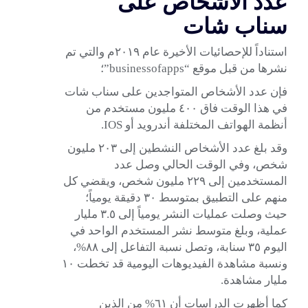
عدد الأشخاص على
سناب شات
استناداً للإحصائيات الأخيرة عام ٢٠١٩م والتي تم
نشرها من قبل موقع “businessofapps”؛
فإن عدد الأشخاص المتواجدين على سناب شات
في هذا الوقت فاق ٤٠٠ مليون مستخدم من
أنظمة الهواتف المختلفة أندرويد أو IOS.
وقد بلغ عدد الأشخاص النشطين إلى ٢٠٣ مليون
شخص، وفي الوقت الحالي وصل عدد
المستخدمين إلى ٢٢٩ مليون شخص، ويقضي كل
منهم على التطبيق بمتوسط ٣٠ دقيقة يومياً؛
حيث وصلت عمليات النشر يومياً إلى ٣.٥ مليار
عملية، وبلغ متوسط نشر المستخدم الواحد في
اليوم ٣٥ سنابة، وتصل نسبة التفاعل إلى ٨٨%،
ونسبة مشاهدة الفيديوهات اليومية قد تخطت ١٠
مليار مشاهدة.
كما أظهرت الدراسات أن ٦١% من الذين