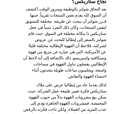
نجاح ستاربكس؟
بعد التحاق شولتز بالوظيفة وبمرور الوقت اكتشف
أن السوق كله يقدم نفس المنتجات تقريباً. حينها
قـرر شولتز أن يبحث عن طريقة مختلفة للتسويق
لنفس المنتجات، وكان ذلك التفرد سبباً في جعل
ستاربكس
ذا مكانة مختلفة في السوق. حيث قام
شولتز بالسفر إلى إيطاليا للبحث عن عروض
لشركته، فلاحظ أن القهوة الإيطالية مختلفة قليلا
عن الأمريكية، التي هي عبارة عن مزيج من قهوة
ونسكافيه واسبريسو. ذلك بالإضافة إلى أنه لاحظ أن
الإيطاليين يفضلون تناول القهوة في مساحات
واسعة، ويجلسون ساعات طويلة يتحدثون أثناء
احتساء القهوة والنقاش.
لذلك بعدما عاد من إيطاليا عرض على ملاك
ستاربكس فكرة تغيير طبيعة عمل الشركة، حيث
يمكن بيع مشروبات القهوة بدلاً من حبوب القهوة
المحمصة. فمشروبات القهوة الجاهزة تؤدي إلى
جذب المزيد من العملاء، ولكن باءت فكرته بالرفض