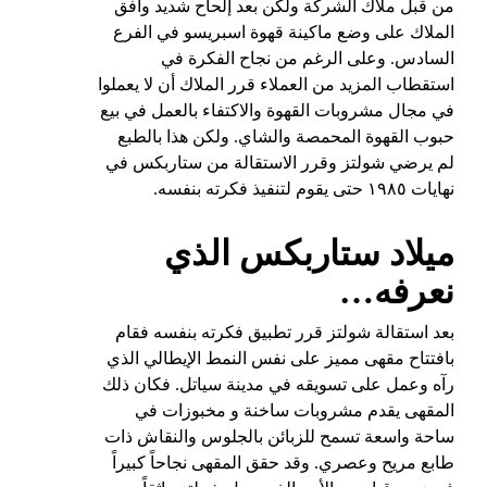
من قبل ملاك الشركة ولكن بعد إلحاح شديد وافق
الملاك على وضع ماكينة قهوة اسبريسو في الفرع
السادس. وعلى الرغم من نجاح الفكرة في
استقطاب المزيد من العملاء قرر الملاك أن لا يعملوا
في مجال مشروبات القهوة والاكتفاء بالعمل في بيع
حبوب القهوة المحمصة والشاي. ولكن هذا بالطبع
لم يرضي شولتز وقرر الاستقالة من ستاربكس في
نهايات ١٩٨٥ حتى يقوم لتنفيذ فكرته بنفسه.
ميلاد ستاربكس الذي
نعرفه…
بعد استقالة شولتز قرر تطبيق فكرته بنفسه فقام
بافتتاح مقهى مميز على نفس النمط الإيطالي الذي
رآه وعمل على تسويقه في مدينة سياتل. فكان ذلك
المقهى يقدم مشروبات ساخنة و مخبوزات في
ساحة واسعة تسمح للزبائن بالجلوس والنقاش ذات
طابع مريح وعصري. وقد حقق المقهى نجاحاً كبيراً