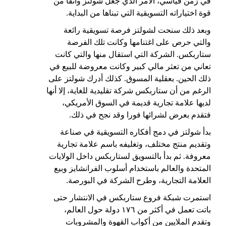
في زمن قياسي، الأمر الذي جعل شولتز واثقاً من
قوة اختياراته التسويقية التي تبناها من البداية.
وبعد ذلك سنحت لشولتز فرصة تسويقية رائعة
والتي حرص على اغتنامها وكانت تلك الفرصة
ستاربكس. الشركة التي استقال منها والتي كانت
تعاني من تعثر مالي كبير وكانت معروضة للبيع في
ذلك الحين. بعقلية المسوق. كذلك أدرك شولتز على
الرغم من أن ستاربكس شركة تقليدية للغاية، إلا أنها
لديها علامة تجارية قديمة في السوق الأمريكي،
فتقدم بعرض لشرائها فورا وقد نجح في ذلك.
بدأ شولتز في دمج أفكاره التسويقية في صناعة
وتقديم منتج مختلف، وتغليفه باسم علامة تجارية
معروفة. ثم بدأ بالتسويق لستاربكس داخل الولايات
المتحدة والعالم باستخدام أسلوب الفرانشايز وبيع
العلامة التجارية، وطرح الشركة في البورصة.
استمرت شبكة فروع
ستاربكس
في الانتشار حتى
باتت تعمل في أكثر من ١٧٦ دولة حول العالم،
وتقدم الملايين من أكواب القهوة والمشروبات