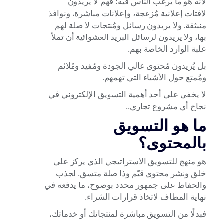
لأنه هو ما يرغب الناس فيه؛ فهم لا يريدون
لافتات إعلانية مُزعجة، وإعلانات مباشرة، ونوافذ
منبثقة. ولا يريدون رسائل ومُنتجات لا صلة لهم
بها، ولا يريدون لرسائل البريد العشوائية أن تملأ
علبة الوارد الخاصة بهم.
بل يُريدون مُحتوى عالي الجودة ومُفيد ومُلائم
ومُمتع حول الأشياء التي تهمهم.
لا يخفى على أحد أهمية التسويق الإلكتروني في
نجاح أي مشروع تجاري..
ما هو التسويق
بالمحتوى؟
هو منهج للتسويق الاستراتيجي الذي يركز على
خلق ونشر محتوى قيّم وذا صلة متسق. لجذب
والحفاظ على جمهور محدد بوضوح، ما يدفعه في
نهاية المطاف لاتخاذ قرارات الشراء.
فبدلًا من التسويق مباشرة لمنتجاتك أو خدماتك،