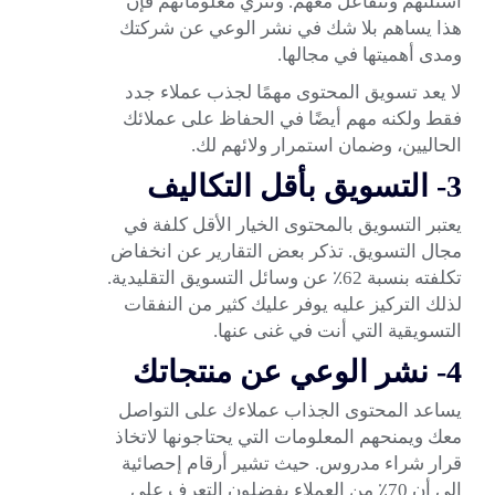
أسئلتهم وتتفاعل معهم. وتثري معلوماتهم فإن
هذا يساهم بلا شك في نشر الوعي عن شركتك
ومدى أهميتها في مجالها.
لا يعد تسويق المحتوى مهمًا لجذب عملاء جدد
فقط ولكنه مهم أيضًا في الحفاظ على عملائك
الحاليين، وضمان استمرار ولائهم لك.
3- التسويق بأقل التكاليف
يعتبر التسويق بالمحتوى الخيار الأقل كلفة في
مجال التسويق. تذكر بعض التقارير عن انخفاض
تكلفته بنسبة 62٪ عن وسائل التسويق التقليدية.
لذلك التركيز عليه يوفر عليك كثير من النفقات
التسويقية التي أنت في غنى عنها.
4- نشر الوعي عن منتجاتك
يساعد المحتوى الجذاب عملاءك على التواصل
معك ويمنحهم المعلومات التي يحتاجونها لاتخاذ
قرار شراء مدروس. حيث تشير أرقام إحصائية
إلى أن 70٪ من العملاء يفضلون التعرف على