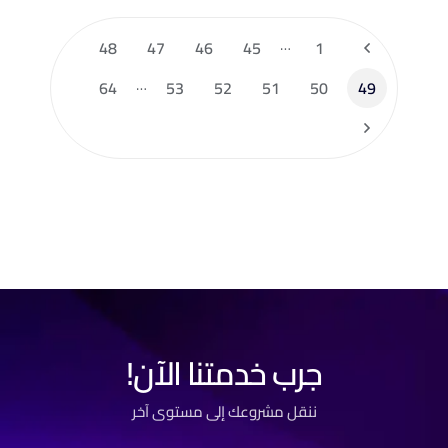
…
48
47
46
45
1
…
64
53
52
51
50
49
جرب خدمتنا الآن!
ننقل مشروعك إلى مستوى آخر