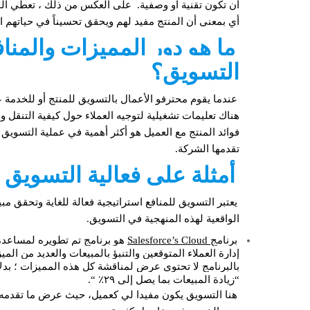
أن تكون تقنية أو وصفية. على العكس من ذلك ، تعطي المنا
أي بمعنى أن المنتج مفيد لهم ويحقق تحسيناً في حياتهم ال
ما هو دور المميزات والمنا
التسويق؟
عندما يقوم محترفو
الأعمال
بالتسويق للمنتج أو للخدمة
هناك تعليمات تشغيلية لتوجيه العملاء حول كيفية التنقل 
فوائد المنتج مع العميل هو أكثر أهمية في عملية التسويق 
تقدمها الشركة.
أمثلة على فعالية التسويق ل
يعتبر التسويق للمنافع استراتيجية فعالة للغاية وتحقق مب
الواقعية لهذه المنهجية في التسويق.
برنامج
Salesforce’s Cloud
هو برنامج تم تطويره لمساعدة ال
إدارة العملاء المتوقعين والتنبؤ بالمبيعات والعديد من الم
بالبرنامج لا تحتوي عرض لمناقشة كل هذه المميزات ؛ بدل
“زيادة المبيعات بما يصل إلى ٢٩٪ “.
هنا التسويق يكون مفيدا لي كعميل، حيث عرض ما تقدمه ا