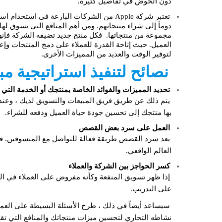
دون الخوض في تفاصيل كثيرة.
تعتبر شركة Apple من الشركات البارعة في استخ
مجموعة من منتجاتها. فكل منتج جديد تضيفه الشركة فإنها ت
العميل. حيث إتاحة القدرة للعملاء على دمج المنتجات وإ
لتوفير الوقت والعديد من المميزات الأخرى.
نصائح لتنفيذ استراتيجية مب
تحديد المميزات والفوائد الخاصة بمنتجك أو الخدمة التي 
يتم ذلك عن طريق فريق المبيعات والتسويق لديك ، وعند ت
بها منتجك إلى تحسين جودة حياة العميل ودفعه للشراء.
العمل على سرد بعض القصص
يعد سرد القصص طريقة فعالة للتواصل مع المتسوقين. ف
العالم الواقعي.
كسر الحواجز بين الشركة والعملاء
إذا ظهر تسويق المنفعة وكأنه مفروض على العملاء في الب
على التدريب.
سيساعد أيضاً في ذلك ، طرح الأسئلة البسيطة على العملاء
نشاطه التجاري لتحسين ميزات منتجاتك والمنافع التي تقد