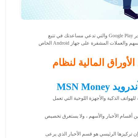
هناك عدد متزايد من تطبيقات الاستثمار والمال في متجر Google Play والتي تدعي مساعدتك في تتبع
الأسهم ومتابعة التغييرات في محفظتك وحتى تداول الأسهم والعملات المشفرة على جهاز Android الخاص
أوراق المالية لنظام
MSN Mone
مصممة للهواتف الذكية والأجهزة اللوحية التي تعمل
ين أقسام الأخبار والأسهم ، ولا يستغرق تخصيص
 لتتبع استثماراتك ، فإن تركيزها الرئيسي هو قسم الأخبار الذي يرعى