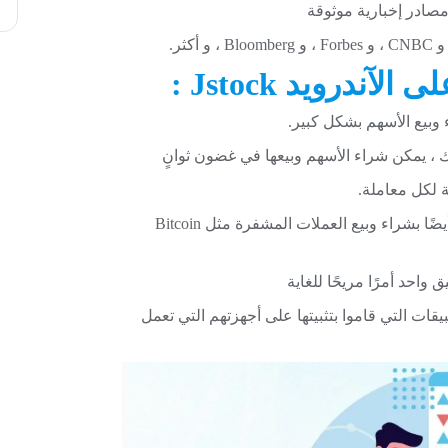
صادر إخبارية موثوقة
على
الآندرويد
Jstock :
 لكل معاملة.
شيء رائع بشكل خاص حول Robinhood هو أنه يسمح أيضًا بشراء وبيع العملات المشفرة مثل Bitcoin
واحد أمرًا مريحًا للغاية
ات التي قاموا بتثبيتها على أجهزتهم التي تعمل