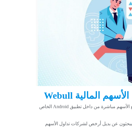
م المالية Webull
يتيح Webull ، مثل Robinhood ، للمستخدمين شراء وبيع الأسهم مباشرة من داخل تطبيق Android الخاص
 جيد لمن يبحثون عن بديل أرخص لشركات تداول الأسهم