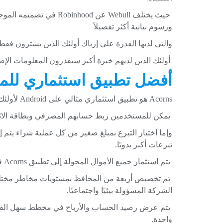
حيث يختلف Webull عن nhood
ورسوم بيانية أكثر تفصيلاً
والتي لديها القدرة على إرباك أولئك الذين يشترون فقط
أولئك الذين لديهم خبرة أكبر سيقدرون المعلومات الإضا
أفضل تطبيق استثماري للمب
Acorns هو تطبيق استثماري مثالي على Android لأولئك الذين بدأوا للتو.
يمكن للمستخدمين ربط حسابهم المصرفي وبطاقة الائتم
تبرعات أكبر يدويًا.
يتم استثمار جميع الأموال المحولة إلى تطبيق Acorns في واحدة من خمس محافظ أسهم.
تم تخصيص أربعة من المحافظ بمستويات مخاطر مختلف
الشركة المسؤولة بيئيًا واجتماعيًا.
يتم عرض رصيد الحساب والأرباح في مخطط سهل الفهم
واحدة.