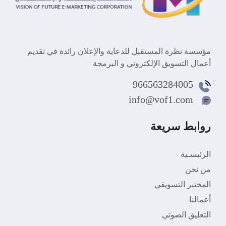
مؤسسة نظرة المستقبل للدعاية والإعلان رائدة في تقديم
أعمال التسويق الإلكتروني و البرمجة
966563284005
info@vof1.com
روابط سريعة
الرئيسـية
من نحن
المختبر التسويقي
أعمالنا
التعليق الصوتي