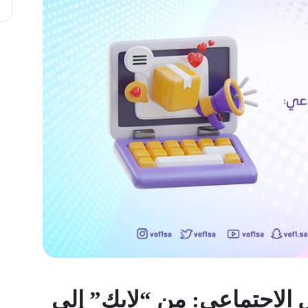
 الاجتماعي: من “لايك” إلى