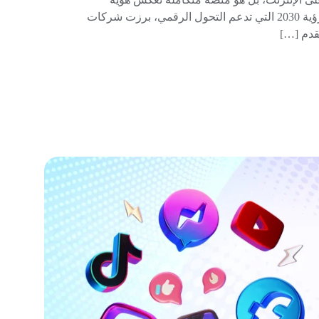
المشروع وتربط بينه وبين عملائه. في السعودية، ومع رؤية 2030 التي تدعم التحول الرقمي، برزت شركات
قدم […]