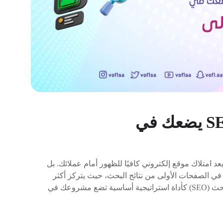
تحسين محركات البحث SEO يضعك في
يعد امتلاك موقع إلكتروني كافيًا للظهور أمام عملائك. بل
ي الصفحات الأولى من نتائج البحث، حيث يتركز أكثر
من 90% من النقرات. هنا يأتي دور تحسين محركات البحث (SEO) كأداة استراتيجية أساسية تضع مشروعك في