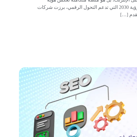
المشروع وتربط بينه وبين عملائه. في السعودية، ومع رؤية 2030 التي تدعم التحول الرقمي، برزت شركات
قدم […]