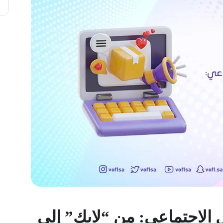
 الاجتماعي: من “لايك” إلى